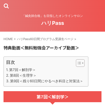
「鍼灸師合格」を目指したオンラインサロン
ハリPass
HOME
>
ハリPass60日間プログラム受講生ページ
>
特典動画＜無料勉強会アーカイブ動画＞
目次
第7回＜解剖学＞
第8回＜生理学＞
第9回＜残り60日間にやるべき科目と対策法＞
第7回＜解剖学＞